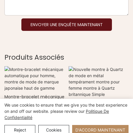
ENVOYER UNE ENQUÊTE MAINTENANT
Produits Associés
Montre-bracelet mécanique
automatique pour homme,
Nouvelle montre à Quartz
We use cookies to ensure that we give you the best experience
montre de mode de
de mode en métal
on and off our website. please review our
Politique De
marque japonaise haut de
tempérament montre pour
Confidentialité
gamme
femme montre à Quartz
Copyright © 2026 Xiamen Nifer Electronics Co., Ltd -
britannique Simple
www.niferwatch.com |
Plan du site
Reject
Cookies
D'ACCORD MAINTENANT