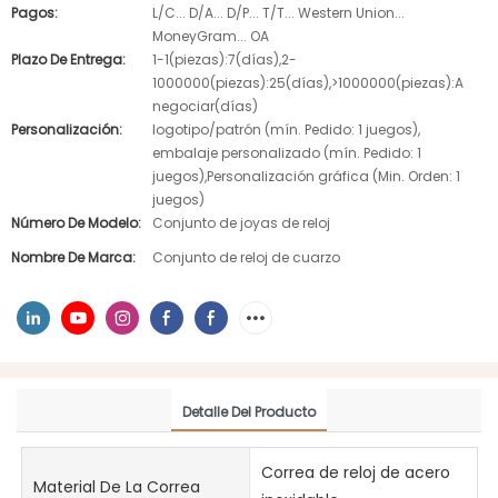
Pagos:
L/C... D/A... D/P... T/T... Western Union...
MoneyGram... OA
Plazo De Entrega:
1-1(piezas):7(días),2-
1000000(piezas):25(días),>1000000(piezas):A
negociar(días)
Personalización:
logotipo/patrón (mín. Pedido: 1 juegos),
embalaje personalizado (mín. Pedido: 1
juegos),Personalización gráfica (Min. Orden: 1
juegos)
Número De Modelo:
Conjunto de joyas de reloj
Nombre De Marca:
Conjunto de reloj de cuarzo
Detalle Del Producto
Correa de reloj de acero
Material De La Correa