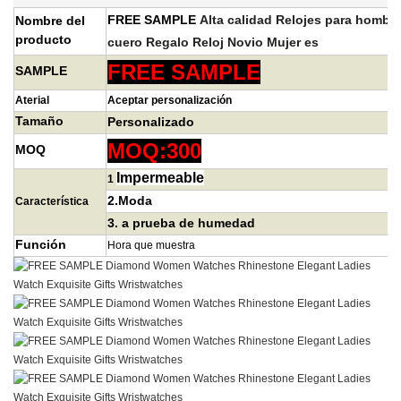
FREE SAMPLE
Alta calidad
Relojes para hombre
Nombre del
producto
cuero Regalo
Reloj Novio Mujer
es
FREE SAMPLE
SAMPLE
Aterial
Aceptar personalización
Tamaño
Personalizado
MOQ:300
MOQ
Impermeable
1
2.Moda
Característica
3.
a prueba de humedad
Función
Hora que muestra