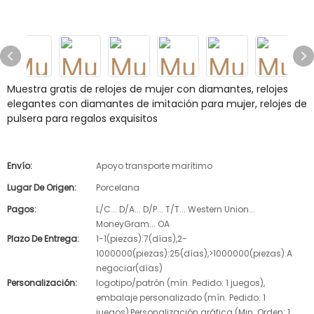
Muestra gratis de relojes de mujer con diamantes, relojes
elegantes con diamantes de imitación para mujer, relojes de
pulsera para regalos exquisitos
Envío:
Apoyo transporte marítimo
Lugar De Origen:
Porcelana
Pagos:
L/C... D/A... D/P... T/T... Western Union...
MoneyGram... OA
Plazo De Entrega:
1-1(piezas):7(días),2-
1000000(piezas):25(días),>1000000(piezas):A
negociar(días)
Personalización:
logotipo/patrón (mín. Pedido: 1 juegos),
embalaje personalizado (mín. Pedido: 1
juegos),Personalización gráfica (Min. Orden: 1