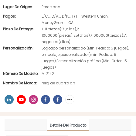
Lugar De Origen:
Porcelana
Pagos:
L/C... D/A... D/P... T/T... Western Union...
MoneyGram... OA
Plazo De Entrega:
1-1(piezas):7(días),2-
1000000(piezas):25(días),>1000000(piezas):A
negociar(días)
Personalización:
Logotipo personalizado (Min. Pedido: 5 juegos),
embalaje personalizado (mín. Pedido: 5
juegos),Personalización gráfica (Min. Orden: 5
juegos)
Número De Modelo:
ML2142
Nombre De Marca:
reloj de cuarzo ap
Detalle Del Producto