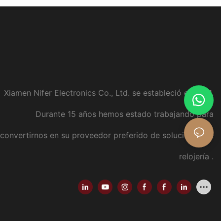
ara mujer
diseño distintivo informal
Xiamen Nifer Electronics Co., Ltd. se estableció en 2011.
Durante 15 años hemos estado trabajando para
convertirnos en su proveedor preferido de soluciones de
relojería
.