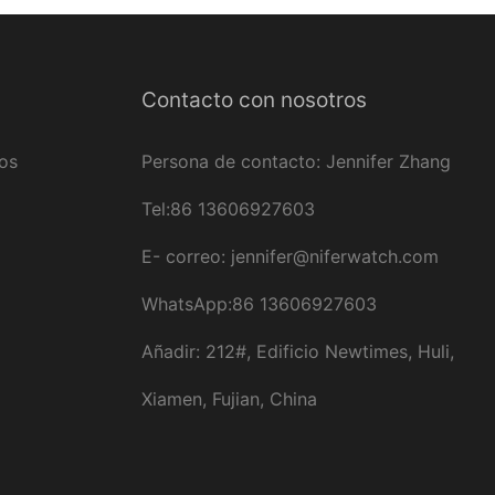
renacimiento de Metal
cuarzo p
Contacto con nosotros
ios
Persona de contacto: Jennifer Zhang
Tel:86 13606927603
E-
correo:
jennifer@niferwatch.com
WhatsApp:86 13606927603
Añadir: 212#, Edificio Newtimes, Huli,
Xiamen, Fujian, China