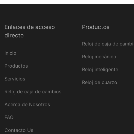
simple
Enlaces de acceso
Productos
directo
Reloj de caja de camb
Inicio
Reloj mecánico
Productos
Reloj inteligente
Servicios
Reloj de cuarzo
Reloj de caja de cambios
Acerca de Nosotros
FAQ
Contacto Us